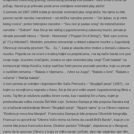
pričaju. Narod ju je prihvatio posle prve snimljene extended play ploče!
U periodu od 1967-1969 izdala je desetak extended play singl ploča. Na njima su bile
pesme raznih naroda i narodnosti – od afričke narodne pesme – “Jer ljubav, to je miris
belog cveća”, preko hebrejske narodne – “Svu noć je padao sneg” do indonežanske
narodne – “Suliram”. Kao što je bio običaj u jugoslovenskoj zabavnoj muzici, pevala je
obrade poznatih hitova – “Sendi – Marioneta” (“Puppet On A String”), “Baš sam srećna
ja” (“La felicidad”). Međutim, posebno ostvarenje u oblasti zabavne muzike u Jugoslaviji,
Olivera je ostvarila pesmom “Šu… šu..”, kada je ubacila etno motive u domaću zabavnu
muziku. Pojavila se na sceni u kratkoj haljini sa potpeticama, i na taj način bacila sve pod
svoje noge. Izuzetno značajnim, smatra se njen extended play singl “Četiri balade” na
kompozicije Vokija Kostića, koji je sadržao četiri pesme poznatih pesnika, koje su pevale
o različitim temama – “Balada o Vijetnamu… (Vest sa Juga)”, “Balada o ženi”, “Balada o
ružama” i “Mačija balada”.
U tom periodu je snimljen i legendarni film Saše Petrovića – “Skupljači perja” (1967) , sa
kojim su osvojili prvu nagradu u Kanu, što je bio prvi veliki uspeh Jugoslovenskog filma u
svetu. Taj film je oduševio publiku širom sveta, kao i tadašnji žiri u Kanu, kojim je
predsedavala velika zvezda Širli Mek Lejn. Svetska štampa je bila prepuna članaka koji
su izražavali oduševljenje filmom “Skupljači perja”. “Njujork tajms” je za Oliveru napisao:
“Rođena je nova Ana Manjani”. Francuska štampa je bila prepuna Oliverinih fotografija.
Francuzi su govorili da “Olivera Vučo nema na čemu da zavidi Brižit Bardo”, koja je u to
vreme bila prava francuska ikona. Direktor pariske “Olimpije”, doputovao je u Beograd,
samo da bi upoznao Oliveru o kojoj se toliko pisalo i pričalo, iako nije odgledao njen film,