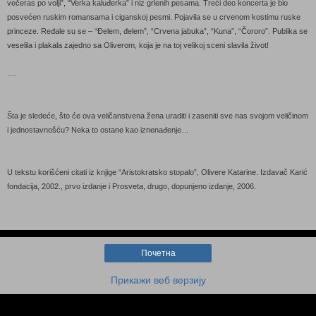
večeras po volji”, “Verka kaluđerka” i niz grlenih pesama. Treći deo koncerta je bio
posvećen ruskim romansama i ciganskoj pesmi. Pojavila se u crvenom kostimu ruske
princeze. Ređale su se – “Đelem, đelem”, “Crvena jabuka”, “Kuna”, “Čororo”. Publika se
veselila i plakala zajedno sa Oliverom, koja je na toj velikoj sceni slavila život!
….
Šta je sledeće, što će ova veličanstvena žena uraditi i zaseniti sve nas svojom veličinom
i jednostavnošću? Neka to ostane kao iznenađenje…
U tekstu korišćeni citati iz knjige “Aristokratsko stopalo”, Olivere Katarine. Izdavač Karić
fondacija, 2002., prvo izdanje i Prosveta, drugo, dopunjeno izdanje, 2006.
Почетна
Прикажи веб верзију