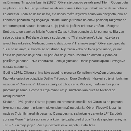
na Brionima. Tri godine kasnije (1978), Olivera je ponovo pevala pred Titom. Ovoga puta
na planini Tara. Na Tari je trebalo ostati šest dana. Olivera je trebalo samo da se pobrine
za orkestar. Tada se desilo nešto, što danas može izgledati samo kao anegdota, ako se
zanemari pozadina tog događaja. Naime, kada je trebalo da obavi poslednji razgovor sa
orkestrom pred nastup, iznenada su joj javili da je čitav orkestar vraćen u Beograd.
Srećom, tu se zatekao Milutin Popović Zahar, koji se ponudio da joj pomogne. Bila van
sebe od straha. Počela je da peva svoju pesmu “Ti si moje janje”, koja može da se
izvodi bez orkestra. Međutim, umesto da izgovori “Ti si moje janje”, Olivera je otpevala
“Ti si naše janje”, i ukopala se od straha. Nije znala kako će to da protumače, jer nije
želela da pomisle da je ona Titu poručila da je ovca. Izvinila se odmah. A jedan od
političara je dodao – “Ne zaboravite – ona je glumica”. Dobila je veliki aplauz i vrtoglavo
nestala sa scene.
Godine 1979., Olivera snima jako uspešnu ploču sa Kornelijem Kovačem u Londonu.
Kao tekstopisci se pojavljuju Duško Trifunović i Bora Đorđević. Nazvali su je simboličnim
nazivom – “Osvetnica”. Može se zaključiti zbog čega. Ploča je, međutim, bila puna
ljubavnih pesama. Pesma “Letnja avantura” je snimljena kao duet sa Michael de
Albuquerqueom.
Sledeće, 1980. godine Olivera je potpuno promenila muzički stil.Okrenula se potpuno
izvornom narodnom, grlenom, slovenskom načinu pojanja. Obren Pjevović je za nju
napisao 7 divnih narodnih pesama. Osma pesma, sa kojom je zatvorila LP “Zarudela
zora na Moravi”, je bila upravo ona kojom je izašla pred druga Tita dve godine ranije, na
Tari – “Ti si moje janje”. Ploča je doživela veliki uspeh, i zlatni tiraž.
Na sledećoj ploči, snimljenoj 1982. godine, Olivera je ostvarila saradnju sa Milutinom