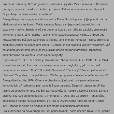
prijemu u Udruženju filmskih glumaca, poklonili su joj sliku Miće Popovića. U Berlinu na
premijeri, nemački ministar za kulturu je izjavio: “Od sada će nemački narod pamtiti
Gojinu Maju po Vašoj ulozi u ovom filmu”.
Dve godine posle toga, japanski kompozitor Dome Suzuki, poslao joj je ponudu da na
Međunarodnom festivalu u Tokiju zastupa Japan sa njegovom kompozicijom na
japanskom jeziku. Snimila je još par pesama, koje su se našle na toj ploči, snimanoj u
tokijskom studiju, 1973. godine - Wakamono ha kaeranakatta i Koi ha...U Beogradu
nikada niko nije poželeo da emituje te pesme, iako je to bio kuriozitet – jedna Srpkinja je
zastupala Japan na japanskom jeziku. U Japanu je bila praćena velikom reklamom. Već
na samom aerodromu, priređen joj je sjajan doček sa transparentima i japanskim
suncobranima na kojima su visile njene fotografije.
U periodu od 1974-1977 snimila je dva albuma. Njena matična kuća PGP RTB je 1974.
izdala kompilacijsli album sa uspešnim pesmama sa singl ploča, gde su se našle
nezaboravne pesme: “Alba”, “Plovi lađa Dunavom”, “Budi moj”, “Treperi jedno veče”,
“Suliram”. Te godine, izdat je i album iz TV šou programa – “Alaj mi je večeras po volji”.
Dve godine kasnije, 1976. Olivera je objavila svoj, takoreći prvi (ako se izuzme
kompilacijski LP i album sa pesmama iz šou programa), šlagerski orjentisan LP. Na
njemu su se našle kompozicije Đorđa Novkovića, S. Kalođere i Željka Sabola. Sa toga
albuma, poznate su kompozicije: “U ime ljubavi”, “Opa, opa uz buzuki” i fantastična,
antologijska pesma “Skrivni pogled” za koju je Olivera sama napisala tekst. Godine
1977. izašao je album sa ciganskim pesmama u modernom aranžmanu.
Bila je pozvana da peva drugu Titu i drugarici Jovanki, posle dočeka Nove 1975. godine