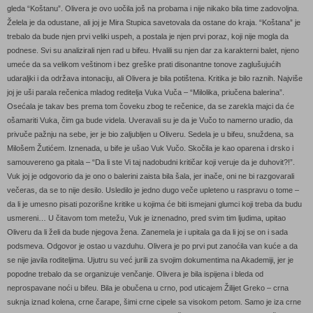
gleda “Koštanu”. Olivera je ovo uočila još na probama i nije nikako bila time zadovoljna.
Želela je da odustane, ali joj je Mira Stupica savetovala da ostane do kraja. “Koštana” je
trebalo da bude njen prvi veliki uspeh, a postala je njen prvi poraz, koji nije mogla da
podnese. Svi su analizirali njen rad u bifeu. Hvalili su njen dar za karakterni balet, njeno
umeće da sa velikom veštinom i bez greške prati disonantne tonove zaglušujućih
udaraljki i da održava intonaciju, ali Olivera je bila potištena. Kritika je bilo raznih. Najviše
joj je uši parala rečenica mladog reditelja Vuka Vuča – “Milolika, priučena balerina”.
Osećala je takav bes prema tom čoveku zbog te rečenice, da se zarekla majci da će
ošamariti Vuka, čim ga bude videla. Uveravali su je da je Vučo to namerno uradio, da
privuče pažnju na sebe, jer je bio zaljubljen u Oliveru. Sedela je u bifeu, snuždena, sa
Milošem Žutićem. Iznenada, u bife je ušao Vuk Vučo. Skočila je kao oparena i drsko i
samouvereno ga pitala – “Da li ste Vi taj nadobudni kritičar koji veruje da je duhovit?!”.
Vuk joj je odgovorio da je ono o balerini zaista bila šala, jer inače, oni ne bi razgovarali
večeras, da se to nije desilo. Usledilo je jedno dugo veče upleteno u raspravu o tome –
da li je umesno pisati pozorišne kritike u kojima će biti ismejani glumci koji treba da budu
usmereni… U čitavom tom metežu, Vuk je iznenadno, pred svim tim ljudima, upitao
Oliveru da li želi da bude njegova žena. Zanemela je i upitala ga da li joj se on i sada
podsmeva. Odgovor je ostao u vazduhu. Olivera je po prvi put zanoćila van kuće a da
se nije javila roditeljima. Ujutru su već jurili za svojim dokumentima na Akademiji, jer je
popodne trebalo da se organizuje venčanje. Olivera je bila ispijena i bleda od
neprospavane noći u bifeu. Bila je obučena u crno, pod uticajem Žilijet Greko – crna
suknja iznad kolena, crne čarape, šimi crne cipele sa visokom petom. Samo je iza crne