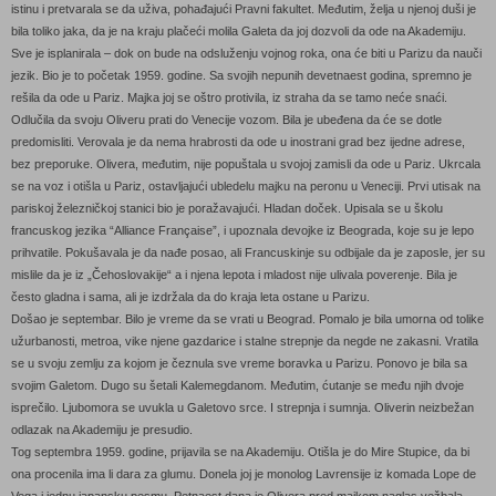
istinu i pretvarala se da uživa, pohađajući Pravni fakultet. Međutim, želja u njenoj duši je
bila toliko jaka, da je na kraju plačeći molila Galeta da joj dozvoli da ode na Akademiju.
Sve je isplanirala – dok on bude na odsluženju vojnog roka, ona će biti u Parizu da nauči
jezik. Bio je to početak 1959. godine. Sa svojih nepunih devetnaest godina, spremno je
rešila da ode u Pariz. Majka joj se oštro protivila, iz straha da se tamo neće snaći.
Odlučila da svoju Oliveru prati do Venecije vozom. Bila je ubeđena da će se dotle
predomisliti. Verovala je da nema hrabrosti da ode u inostrani grad bez ijedne adrese,
bez preporuke. Olivera, međutim, nije popuštala u svojoj zamisli da ode u Pariz. Ukrcala
se na voz i otišla u Pariz, ostavljajući ubledelu majku na peronu u Veneciji. Prvi utisak na
pariskoj železničkoj stanici bio je poražavajući. Hladan doček. Upisala se u školu
francuskog jezika “Alliance Française”, i upoznala devojke iz Beograda, koje su je lepo
prihvatile. Pokušavala je da nađe posao, ali Francuskinje su odbijale da je zaposle, jer su
mislile da je iz „Čehoslovakije“ a i njena lepota i mladost nije ulivala poverenje. Bila je
često gladna i sama, ali je izdržala da do kraja leta ostane u Parizu.
Došao je septembar. Bilo je vreme da se vrati u Beograd. Pomalo je bila umorna od tolike
užurbanosti, metroa, vike njene gazdarice i stalne strepnje da negde ne zakasni. Vratila
se u svoju zemlju za kojom je čeznula sve vreme boravka u Parizu. Ponovo je bila sa
svojim Galetom. Dugo su šetali Kalemegdanom. Međutim, ćutanje se među njih dvoje
isprečilo. Ljubomora se uvukla u Galetovo srce. I strepnja i sumnja. Oliverin neizbežan
odlazak na Akademiju je presudio.
Tog septembra 1959. godine, prijavila se na Akademiju. Otišla je do Mire Stupice, da bi
ona procenila ima li dara za glumu. Donela joj je monolog Lavrensije iz komada Lope de
Vega i jednu japansku pesmu. Petnaest dana je Olivera pred majkom naglas vežbala