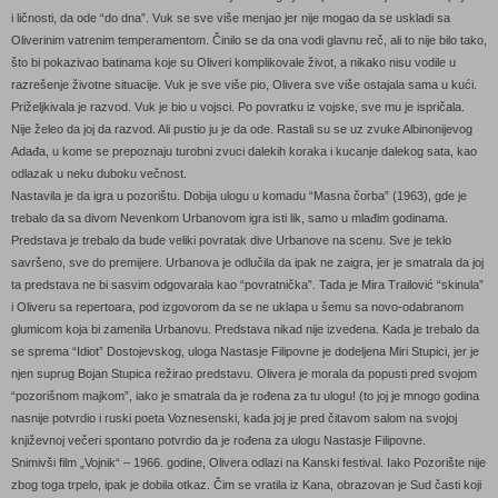
i ličnosti, da ode “do dna”. Vuk se sve više menjao jer nije mogao da se uskladi sa
Oliverinim vatrenim temperamentom. Činilo se da ona vodi glavnu reč, ali to nije bilo tako,
što bi pokazivao batinama koje su Oliveri komplikovale život, a nikako nisu vodile u
razrešenje životne situacije. Vuk je sve više pio, Olivera sve više ostajala sama u kući.
Priželjkivala je razvod. Vuk je bio u vojsci. Po povratku iz vojske, sve mu je ispričala.
Nije želeo da joj da razvod. Ali pustio ju je da ode. Rastali su se uz zvuke Albinonijevog
Adađa, u kome se prepoznaju turobni zvuci dalekih koraka i kucanje dalekog sata, kao
odlazak u neku duboku večnost.
Nastavila je da igra u pozorištu. Dobija ulogu u komadu “Masna čorba” (1963), gde je
trebalo da sa divom Nevenkom Urbanovom igra isti lik, samo u mlađim godinama.
Predstava je trebalo da bude veliki povratak dive Urbanove na scenu. Sve je teklo
savršeno, sve do premijere. Urbanova je odlučila da ipak ne zaigra, jer je smatrala da joj
ta predstava ne bi sasvim odgovarala kao “povratnička”. Tada je Mira Trailović “skinula”
i Oliveru sa repertoara, pod izgovorom da se ne uklapa u šemu sa novo-odabranom
glumicom koja bi zamenila Urbanovu. Predstava nikad nije izvedena. Kada je trebalo da
se sprema “Idiot” Dostojevskog, uloga Nastasje Filipovne je dodeljena Miri Stupici, jer je
njen suprug Bojan Stupica režirao predstavu. Olivera je morala da popusti pred svojom
“pozorišnom majkom”, iako je smatrala da je rođena za tu ulogu! (to joj je mnogo godina
nasnije potvrdio i ruski poeta Voznesenski, kada joj je pred čitavom salom na svojoj
književnoj večeri spontano potvrdio da je rođena za ulogu Nastasje Filipovne.
Snimivši film „Vojnik“ – 1966. godine, Olivera odlazi na Kanski festival. Iako Pozorište nije
zbog toga trpelo, ipak je dobila otkaz. Čim se vratila iz Kana, obrazovan je Sud časti koji