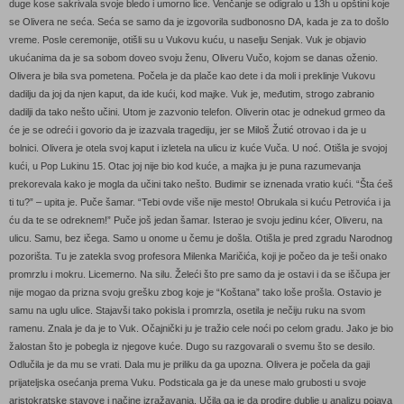
duge kose sakrivala svoje bledo i umorno lice. Venčanje se odigralo u 13h u opštini koje
se Olivera ne seća. Seća se samo da je izgovorila sudbonosno DA, kada je za to došlo
vreme. Posle ceremonije, otišli su u Vukovu kuću, u naselju Senjak. Vuk je objavio
ukućanima da je sa sobom doveo svoju ženu, Oliveru Vučo, kojom se danas oženio.
Olivera je bila sva pometena. Počela je da plače kao dete i da moli i preklinje Vukovu
dadilju da joj da njen kaput, da ide kući, kod majke. Vuk je, međutim, strogo zabranio
dadilji da tako nešto učini. Utom je zazvonio telefon. Oliverin otac je odnekud grmeo da
će je se odreći i govorio da je izazvala tragediju, jer se Miloš Žutić otrovao i da je u
bolnici. Olivera je otela svoj kaput i izletela na ulicu iz kuće Vuča. U noć. Otišla je svojoj
kući, u Pop Lukinu 15. Otac joj nije bio kod kuće, a majka ju je puna razumevanja
prekorevala kako je mogla da učini tako nešto. Budimir se iznenada vratio kući. “Šta ćeš
ti tu?” – upita je. Puče šamar. “Tebi ovde više nije mesto! Obrukala si kuću Petrovića i ja
ću da te se odreknem!” Puče još jedan šamar. Isterao je svoju jedinu kćer, Oliveru, na
ulicu. Samu, bez ičega. Samo u onome u čemu je došla. Otišla je pred zgradu Narodnog
pozorišta. Tu je zatekla svog profesora Milenka Maričića, koji je počeo da je teši onako
promrzlu i mokru. Licemerno. Na silu. Želeći što pre samo da je ostavi i da se iščupa jer
nije mogao da prizna svoju grešku zbog koje je “Koštana” tako loše prošla. Ostavio je
samu na uglu ulice. Stajavši tako pokisla i promrzla, osetila je nečiju ruku na svom
ramenu. Znala je da je to Vuk. Očajnički ju je tražio cele noći po celom gradu. Jako je bio
žalostan što je pobegla iz njegove kuće. Dugo su razgovarali o svemu što se desilo.
Odlučila je da mu se vrati. Dala mu je priliku da ga upozna. Olivera je počela da gaji
prijateljska osećanja prema Vuku. Podsticala ga je da unese malo grubosti u svoje
aristokratske stavove i načine izražavanja. Učila ga je da prodire dublje u analizu pojava