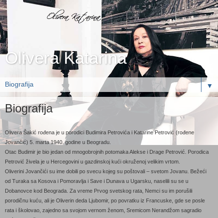
Olivera Katarina
▼
Biografija
Olivera Šakić rođena je u porodici Budimira Petrovića i Katarine Petrović (rođene
Jovančić) 5. marta 1940. godine u Beogradu.
Otac Budimir je bio jedan od mnogobrojnih potomaka Alekse i Drage Petrović. Porodica
Petrović živela je u Hercegovini u gazdinskoj kući okruženoj velikim vrtom.
Oliverini Jovančići su ime dobili po svecu kojeg su poštovali – svetom Jovanu. Bežeći
od Turaka sa Kosova i Pomoravlja i Save i Dunava u Ugarsku, naselili su se u
Dobanovce kod Beograda. Za vreme Prvog svetskog rata, Nemci su im porušili
porodičnu kuću, ali je Oliverin deda Ljubomir, po povratku iz Francuske, gde se posle
rata i školovao, zajedno sa svojom vernom ženom, Sremicom Nerandžom sagradio