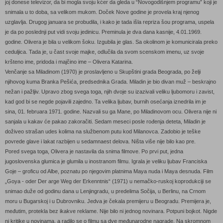
joj donese televizor, da bi mogla svoju kćer da gleda u “Novogodišnjem programu” koji je
snimala u to doba, sa velikom mukom. Doček Nove godine je provela kraj njenog
uzglavlja. Drugog januara se probudila, i kako je tada išla repriza šou programa, uspela
je da po poslednji put vidi svoju jedinicu. Preminula je dva dana kasnije, 4.01.1969.
godine. Olivera je bila u velikom šoku. Izgubila je glas. Sa okolinom je komunicirala preko
ceduljica. Tada je, u čast svoje majke, odlučila da svom scenskom imenu, uz svoje
kršteno ime, pridoda i majčino ime – Olivera Katarina.
Venčanje sa Miladinom (1970) je proslavljeno u Skupštini grada Beograda, po želji
njihovog kuma Branka Pešića, predsednika Grada. Miladin je bio divan muž – beskrajno
nežan i pažljiv. Upravo zbog svega toga, njih dvoje su izazivali veliku ljubomoru i zavist,
kad god bi se negde pojavili zajedno. Ta velika ljubav, burnih osećanja iznedrila im je
sina, 01. februara 1971. godine. Nazvali su ga Mane, po Miladinovom ocu. Olivera nije ni
sanjala u kakav će pakao zakoračiti. Sedam meseci posle rođenja deteta, Miladin je
doživeo strašan udes kolima na službenom putu kod Milanovca. Zadobio je teške
povrede glave i lakat razbijen u sedamnaest delova. Ništa više nije bilo kao pre.
Pored svega toga, Olivera je nastavila da snima filmove. Po prvi put, jedna
jugoslovenska glumica je glumila u inostranom filmu. Igrala je veliku ljubav Franciska
Goje – groficu od Albe, poznatu po njegovim platnima Maya nuda i Maya desnuda. Film
„Goya - oder Der arge Weg der Erkenntnis“ (1971) u nemačko-ruskoj koprodukciji se
snimao duže od godinu dana u Lenjingradu, u predelima Sočija, u Berlinu, na Crnom
moru u Bugarskoj i u Dubrovniku. Jedva je čekala premijeru u Beogradu. Premijera je,
međutim, protekla bez ikakve reklame. Nije bilo ni jednog novinara. Potpuni bojkot. Nigde
ni kritike u novinama, a radilo se o filmu sa dve međunarodne nagrade. Na skromnom