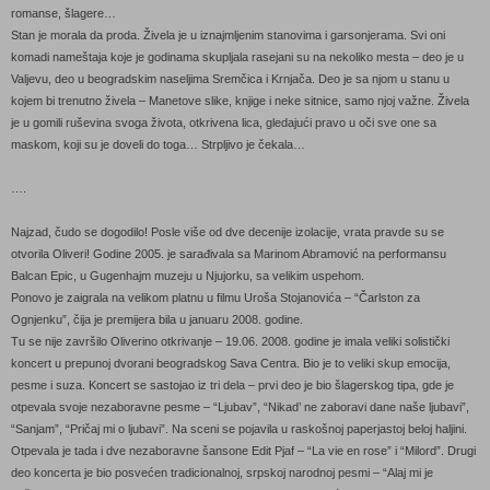
romanse, šlagere…
Stan je morala da proda. Živela je u iznajmljenim stanovima i garsonjerama. Svi oni
komadi nameštaja koje je godinama skupljala rasejani su na nekoliko mesta – deo je u
Valjevu, deo u beogradskim naseljima Sremčica i Krnjača. Deo je sa njom u stanu u
kojem bi trenutno živela – Manetove slike, knjige i neke sitnice, samo njoj važne. Živela
je u gomili ruševina svoga života, otkrivena lica, gledajući pravo u oči sve one sa
maskom, koji su je doveli do toga… Strpljivo je čekala…
….
Najzad, čudo se dogodilo! Posle više od dve decenije izolacije, vrata pravde su se
otvorila Oliveri! Godine 2005. je sarađivala sa Marinom Abramović na performansu
Balcan Epic, u Gugenhajm muzeju u Njujorku, sa velikim uspehom.
Ponovo je zaigrala na velikom platnu u filmu Uroša Stojanovića – “Čarlston za
Ognjenku”, čija je premijera bila u januaru 2008. godine.
Tu se nije završilo Oliverino otkrivanje – 19.06. 2008. godine je imala veliki solistički
koncert u prepunoj dvorani beogradskog Sava Centra. Bio je to veliki skup emocija,
pesme i suza. Koncert se sastojao iz tri dela – prvi deo je bio šlagerskog tipa, gde je
otpevala svoje nezaboravne pesme – “Ljubav”, “Nikad’ ne zaboravi dane naše ljubavi”,
“Sanjam”, “Pričaj mi o ljubavi”. Na sceni se pojavila u raskošnoj paperjastoj beloj haljini.
Otpevala je tada i dve nezaboravne šansone Edit Pjaf – “La vie en rose” i “Milord”. Drugi
deo koncerta je bio posvećen tradicionalnoj, srpskoj narodnoj pesmi – “Alaj mi je