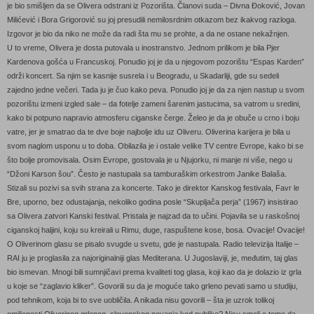
je bio smišljen da se Olivera odstrani iz Pozorišta. Članovi suda – Divna Đoković, Jovan
Milićević i Bora Grigorović su joj presudili nemilosrdnim otkazom bez ikakvog razloga.
Izgovor je bio da niko ne može da radi šta mu se prohte, a da ne ostane nekažnjen.
U to vreme, Olivera je dosta putovala u inostranstvo. Jednom prilikom je bila Pjer
Kardenova gošća u Francuskoj. Ponudio joj je da u njegovom pozorištu “Espas Karden”
održi koncert. Sa njim se kasnije susrela i u Beogradu, u Skadarliji, gde su sedeli
zajedno jedne večeri. Tada ju je čuo kako peva. Ponudio joj je da za njen nastup u svom
pozorištu izmeni izgled sale – da fotelje zameni šarenim jastucima, sa vatrom u sredini,
kako bi potpuno napravio atmosferu ciganske čerge. Želeo je da je obuče u crno i boju
vatre, jer je smatrao da te dve boje najbolje idu uz Oliveru. Oliverina karijera je bila u
svom naglom usponu u to doba. Obilazila je i ostale velike TV centre Evrope, kako bi se
što bolje promovisala. Osim Evrope, gostovala je u Njujorku, ni manje ni više, nego u
“Džoni Karson šou”. Često je nastupala sa tamburaškim orkestrom Janike Balaša.
Stizali su pozivi sa svih strana za koncerte. Tako je direktor Kanskog festivala, Favr le
Bre, uporno, bez odustajanja, nekoliko godina posle “Skupljača perja” (1967) insistirao
sa Olivera zatvori Kanski festival. Pristala je najzad da to učini. Pojavila se u raskošnoj
ciganskoj haljini, koju su kreirali u Rimu, duge, raspuštene kose, bosa. Ovacije! Ovacije!
O Oliverinom glasu se pisalo svugde u svetu, gde je nastupala. Radio televizija Italije –
RAI ju je proglasila za najoriginalniji glas Mediterana. U Jugoslaviji, je, međutim, taj glas
bio ismevan. Mnogi bili sumnjičavi prema kvaliteti tog glasa, koji kao da je dolazio iz grla
u koje se “zaglavio kliker”. Govorili su da je moguće tako grleno pevati samo u studiju,
pod tehnikom, koja bi to sve uobličila. A nikada nisu govorili – šta je uzrok tolikoj
omiljenosti Oliverinog grlenog, slovenskog pevanja kod publike? Nisu smeli o tome da