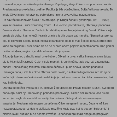
Iznenadno ju je zamolila da prihvati ulogu Pepeljuge, što je Olivera sa ponosom uradila.
Predstava je protekla bez greške. Publika je bila oduševljena. Sofija Velikova takođe. To
je bio Oliverin prvi iskorak na polje glume i njena prva velika, glavna uloga.
Po završetku osnovne škole, Olivera upisuje Drugu žensku gimnaziju (1951 – 1955) ,
koja se nalazila u ulici Narodnog fronta. U to vreme, pored baleta, Olivera je pohađala i
časove klavira. Njen otac Budimir, brodski kapetan, bio je jako strog čovek. Olivera nije
smela da dolazi kasno kući. Krajnja granica je bila osam sati naveče. Njen prkos prema
ocu je bio veliki. Njemu u inat, nosila je pantalone, pa bi je mati čekala u haustoru ispred
kuće sa haljinom u ruci, samo da se ne bi pred ocem pojavila u pantalonama. Kad god bi
nešto zabrljala, majka bi je slala u krevet, da je spase.
Stigao je i period zaljubljivanja i prve ljubavi. Oliverina prva, velika i nezaboravna ljubav
bio je Milan Muškatirović-Gale, visoki momak, krupnih očiju, tada poznati vaterpolista,
sudent Tehnološkog fakulteta. Bile su to čežnjive i pune snova, kasne pedesete.
Svakoga dana, Gale bi čekao Oliveru posle škole, a zatim bi dugo hodali sve do njene
kuće. Njih dvoje su često šetali na Adi koja je u njihovo vreme bila divlja i neukrotiva, baš
kao i njih dvoje....
Olivera se po želji svoga oca i Galetovoj želji upisala na Pravni fakultet (1958). Svi su bili
zadovoljni osim nje. Redovno je pohađala predavanja, ali bez obzira na to, ona nikad
sebe nije mogla da zamisli kao sudiju ili advokata. Gale je dosta uticao na njeno
vaspitanje. Međutim, nije mogao da utiče na Oliverine gene i na ono, čega je još kao
mala postala svesna, dok je slušala iz muzičke kutije glas koji je pevao “Belle amie” i
plakala svaki put kad bi se pesma završila. U početku nije imala snage da progovori