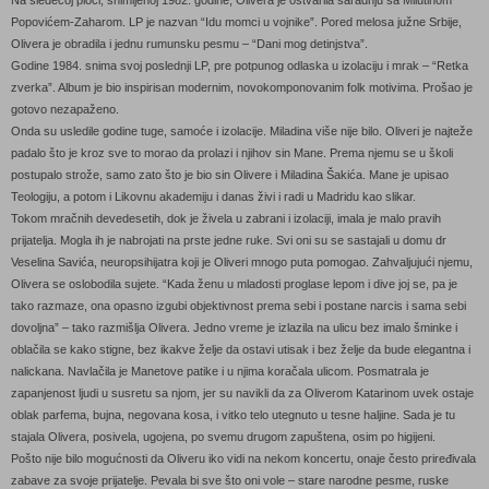
Popovićem-Zaharom. LP je nazvan “Idu momci u vojnike”. Pored melosa južne Srbije,
Olivera je obradila i jednu rumunsku pesmu – “Dani mog detinjstva”.
Godine 1984. snima svoj poslednji LP, pre potpunog odlaska u izolaciju i mrak – “Retka
zverka”. Album je bio inspirisan modernim, novokomponovanim folk motivima. Prošao je
gotovo nezapaženo.
Onda su usledile godine tuge, samoće i izolacije. Miladina više nije bilo. Oliveri je najteže
padalo što je kroz sve to morao da prolazi i njihov sin Mane. Prema njemu se u školi
postupalo strože, samo zato što je bio sin Olivere i Miladina Šakića. Mane je upisao
Teologiju, a potom i Likovnu akademiju i danas živi i radi u Madridu kao slikar.
Tokom mračnih devedesetih, dok je živela u zabrani i izolaciji, imala je malo pravih
prijatelja. Mogla ih je nabrojati na prste jedne ruke. Svi oni su se sastajali u domu dr
Veselina Savića, neuropsihijatra koji je Oliveri mnogo puta pomogao. Zahvaljujući njemu,
Olivera se oslobodila sujete. “Kada ženu u mladosti proglase lepom i dive joj se, pa je
tako razmaze, ona opasno izgubi objektivnost prema sebi i postane narcis i sama sebi
dovoljna” – tako razmišlja Olivera. Jedno vreme je izlazila na ulicu bez imalo šminke i
oblačila se kako stigne, bez ikakve želje da ostavi utisak i bez želje da bude elegantna i
nalickana. Navlačila je Manetove patike i u njima koračala ulicom. Posmatrala je
zapanjenost ljudi u susretu sa njom, jer su navikli da za Oliverom Katarinom uvek ostaje
oblak parfema, bujna, negovana kosa, i vitko telo utegnuto u tesne haljine. Sada je tu
stajala Olivera, posivela, ugojena, po svemu drugom zapuštena, osim po higijeni.
Pošto nije bilo mogućnosti da Oliveru iko vidi na nekom koncertu, onaje često priređivala
zabave za svoje prijatelje. Pevala bi sve što oni vole – stare narodne pesme, ruske