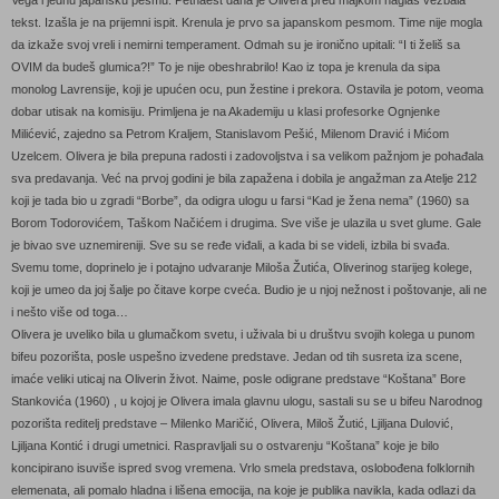
tekst. Izašla je na prijemni ispit. Krenula je prvo sa japanskom pesmom. Time nije mogla
da izkaže svoj vreli i nemirni temperament. Odmah su je ironično upitali: “I ti želiš sa
OVIM da budeš glumica?!” To je nije obeshrabrilo! Kao iz topa je krenula da sipa
monolog Lavrensije, koji je upućen ocu, pun žestine i prekora. Ostavila je potom, veoma
dobar utisak na komisiju. Primljena je na Akademiju u klasi profesorke Ognjenke
Milićević, zajedno sa Petrom Kraljem, Stanislavom Pešić, Milenom Dravić i Mićom
Uzelcem. Olivera je bila prepuna radosti i zadovoljstva i sa velikom pažnjom je pohađala
sva predavanja. Već na prvoj godini je bila zapažena i dobila je angažman za Atelje 212
koji je tada bio u zgradi “Borbe”, da odigra ulogu u farsi “Kad je žena nema” (1960) sa
Borom Todorovićem, Taškom Načićem i drugima. Sve više je ulazila u svet glume. Gale
je bivao sve uznemireniji. Sve su se ređe viđali, a kada bi se videli, izbila bi svađa.
Svemu tome, doprinelo je i potajno udvaranje Miloša Žutića, Oliverinog starijeg kolege,
koji je umeo da joj šalje po čitave korpe cveća. Budio je u njoj nežnost i poštovanje, ali ne
i nešto više od toga…
Olivera je uveliko bila u glumačkom svetu, i uživala bi u društvu svojih kolega u punom
bifeu pozorišta, posle uspešno izvedene predstave. Jedan od tih susreta iza scene,
imaće veliki uticaj na Oliverin život. Naime, posle odigrane predstave “Koštana” Bore
Stankovića (1960) , u kojoj je Olivera imala glavnu ulogu, sastali su se u bifeu Narodnog
pozorišta reditelj predstave – Milenko Maričić, Olivera, Miloš Žutić, Ljiljana Dulović,
Ljiljana Kontić i drugi umetnici. Raspravljali su o ostvarenju “Koštana” koje je bilo
koncipirano isuviše ispred svog vremena. Vrlo smela predstava, oslobođena folklornih
elemenata, ali pomalo hladna i lišena emocija, na koje je publika navikla, kada odlazi da