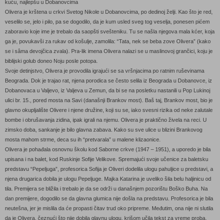
kuću, najlepšu u Dobanovcima
Olivera je krštena u crkvi Svetog Nikole u Dobanovcima, po dedinoj želji. Kao što je red,
veselilo se, jelo i pilo, pa se dogodilo, da je kum usled sveg tog veselja, ponesen pićem
zaboravio koje ime je trebalo da saopšti svešteniku. Tu se našla njegova mala kćer, koja
ga je, povukavši za rukav od košulje, zamolila: “Tata, nek se beba zove Olivera” (kako
se i sâma devojčica zvala). Pra-lik imena Olivera nalazi se u maslinovoj grančici, koju je
biblijski golub doneo Noju posle potopa.
Svoje detinjstvo, Olivera je provodila igrajući se sa vršnjacima po ratnim ruševinama
Beograda. Dok je trajao rat, njena porodica se često selila iz Beograda u Dobanovce, iz
Dobanovaca u Valjevo, iz Valjeva u Zemun, da bi se na posletku nastanili u Pop Lukinoj
ulici br. 15., pored mosta na Savi (današnji Brankov most). Baš taj, Brankov most, bio je
glavno okupljalište Olivere i njene družine, koji su se, iako svesni rizika od neke zalutale
bombe i obrušavanja zidina, ipak igrali na njemu. Olivera je praktično živela na reci. U
zimsko doba, sankanje je bilo glavna zabava. Kako su sve ulice u blizini Brankovog
mosta mahom strme, deca su ih “pretvarala” u malene klizaonice.
Olivera je pohađala osnovnu školu kod Saborne crkve (1947 – 1951), a uporedo je bila
upisana i na balet, kod Ruskinje Sofije Velikove. Spremajući svoje učenice za baletsku
predstavu “Pepeljuga”, profesorica Sofija je Oliveri dodelila ulogu pahuljice u predstavi, a
njena drugarica dobila je ulogu Pepeljuge. Majka Katarina je uveliko šila belu haljinicu od
tila. Premijera se bližila i trebalo je da se održi u današnjem pozorištu Boško Buha. Na
dan premijere, dogodilo se da glavna glumica nije došla na predstavu. Profesorica je bila
neutešna, jer je mislila da će propasti čitav trud oko pripreme. Međutim, ona nije ni slutila
da je Olivera, čeznući što nije dobila glavnu ulogu, krišom učila tekst za vreme proba.